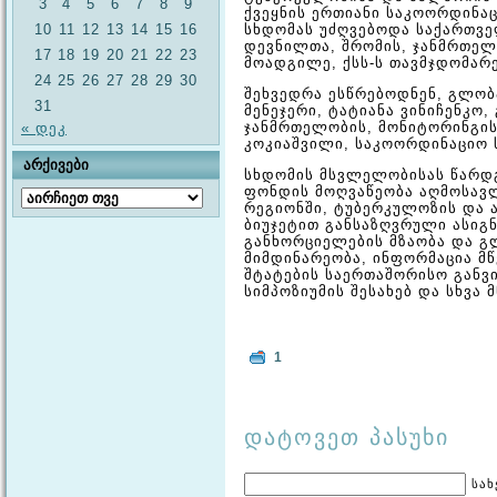
3
4
5
6
7
8
9
ქვეყნის ერთიანი საკოორდინაც
10
11
12
13
14
15
16
სხდომას უძღვებოდა საქართვ
დევნილთა, შრომის, ჯანმრთელ
17
18
19
20
21
22
23
მოადგილე, ქსს-ს თავმჯდომარ
24
25
26
27
28
29
30
შეხვედრა ესწრებოდნენ, გლ
31
მენეჯერი, ტატიანა ვინიჩენკ
ჯანმრთელობის, მონიტორინგის
« დეკ
კოკიაშვილი, საკოორდინაციო ს
ᲐᲠᲥᲘᲕᲔᲑᲘ
სხდომის მსვლელობისას წარდ
ფონდის მოღვაწეობა აღმოსავლ
არქივები
რეგიონში, ტუბერკულოზის და 
ბიუჯეტით განსაზღვრული ასიგ
განხორციელების მზაობა და 
მიმდინარეობა, ინფორმაცია მწ
შტატების საერთაშორისო განვ
სიმპოზიუმის შესახებ და სხვა 
1
დატოვეთ პასუხი
სახ