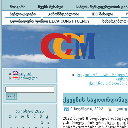
ᲛᲗᲐᲕᲐᲠᲘ
ᲩᲕᲔᲜᲡ ᲨᲔᲡᲐᲮᲔᲑ
ᲡᲐᲑᲭᲝᲡ ᲨᲔᲛᲐᲓᲒᲔᲜᲚᲝᲑᲘᲡ ᲒᲐ
ᲞᲣᲑᲚᲘᲙᲐᲪᲘᲔᲑᲘ
ᲙᲐᲜᲝᲜᲛᲓᲔᲑᲚᲝᲑᲐ
IEC ᲛᲐᲡᲐᲚᲐ
ᲒᲚᲝᲑᲐᲚᲣᲠᲘ ᲤᲝᲜᲓᲘ EECA CONSTITUENCY
ᲡᲐᲡᲐᲠᲒᲔᲑᲚᲝ 
English
«
ქვეყნის ერთიანი საკოო
ქართული
კონსუ
ქვეყნის ერთიანი 
ქვეყნის საკოორდინაც
9 ნოემბერი, 2022 |
:
georg
აგვისტო 2026
ო
ს
ო
ხ
პ
შ
კ
2022 წლის 8 ნოემბერს დაავა
1
2
ჯანმრთელობის ეროვნულ ცენტ
ტუბერკულოზისა და მალარიის 