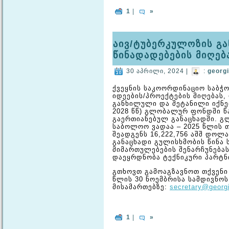
1
|
»
აივ/ტუბერკულოზის გა
წინადადებების მიღებ
30 აპრილი, 2024 |
:
georg
ქვეყნის საკოორდინაციო საბჭო
იდეების/პროექტების მიღებას
განხილული და შეტანილი იქნე
2028 წწ) გლობალურ ფონდში წ
გაერთიანებულ განაცხადში. გ
საბოლოო ვადაა – 2025 წლის 
შეადგენს 16,222,756 აშშ დოლ
განაცხადი გულისხმობის წინა
მიმართულებების შენარჩუნება
დაეყრდნობა ტექნიკური პარტნ
გთხოვთ გამოაგზავნოთ თქვენი
წლის 30 ნოემბრისა სამდივნო
მისამართებზე:
secretary@georg
1
|
»