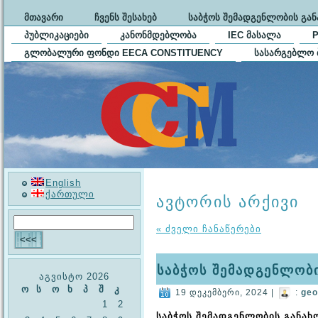
ᲛᲗᲐᲕᲐᲠᲘ
ᲩᲕᲔᲜᲡ ᲨᲔᲡᲐᲮᲔᲑ
ᲡᲐᲑᲭᲝᲡ ᲨᲔᲛᲐᲓᲒᲔᲜᲚᲝᲑᲘᲡ ᲒᲐ
ᲞᲣᲑᲚᲘᲙᲐᲪᲘᲔᲑᲘ
ᲙᲐᲜᲝᲜᲛᲓᲔᲑᲚᲝᲑᲐ
IEC ᲛᲐᲡᲐᲚᲐ
ᲒᲚᲝᲑᲐᲚᲣᲠᲘ ᲤᲝᲜᲓᲘ EECA CONSTITUENCY
ᲡᲐᲡᲐᲠᲒᲔᲑᲚᲝ 
English
ქართული
ავტორის არქივი
« ძველი ჩანაწერები
საბჭოს შემადგენლობ
აგვისტო 2026
ო
ს
ო
ხ
პ
შ
კ
19 დეკემბერი, 2024 |
:
geo
1
2
საბჭოს შემადგენლობის განახ