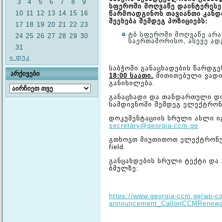
3
4
5
6
7
8
9
სფეროში მოღვაწე დაინტერესე
10
11
12
13
14
15
16
წარმოადგინოს თავიანთი კანდ
შეეხება შემდეგ პოზიციებს:
17
18
19
20
21
22
23
ტბ სფეროში მოღვაწე არ
24
25
26
27
28
29
30
საერთაშორისო, ასევე ად
31
« დეკ
საბჭოში განაცხადების წარდგ
ᲐᲠᲥᲘᲕᲔᲑᲘ
18:00 საათი.
მითითებული ვადი
განიხილება.
არქივები
განაცხადი და თანდართული დო
სამდივნოში შემდეგ ელექტრო
დოკუმენტაციის სრული ასლი ი
secretary@georgia-ccm.ge
გთხოვთ მიუთითოთ ელექტრონულ
field.
განცახდების სრული ტექტი და
ბმულზე:
https://www.georgia-ccm.ge/wp-co
announcement_CallonCCMRenewal