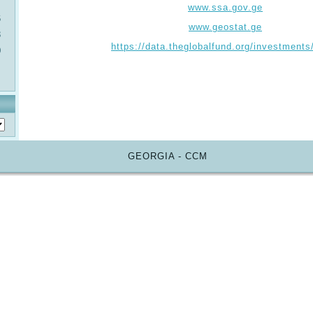
www.ssa.gov.ge
6
www.geostat.ge
3
https://data.theglobalfund.org/investment
0
GEORGIA - CCM