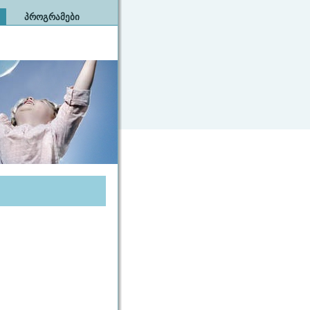
ᲞᲠᲝᲒᲠᲐᲛᲔᲑᲘ