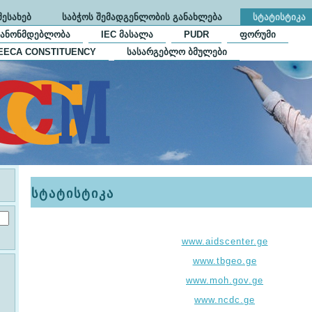
ᲨᲔᲡᲐᲮᲔᲑ
ᲡᲐᲑᲭᲝᲡ ᲨᲔᲛᲐᲓᲒᲔᲜᲚᲝᲑᲘᲡ ᲒᲐᲜᲐᲮᲚᲔᲑᲐ
ᲡᲢᲐᲢᲘᲡᲢᲘᲙᲐ
ᲙᲐᲜᲝᲜᲛᲓᲔᲑᲚᲝᲑᲐ
IEC ᲛᲐᲡᲐᲚᲐ
PUDR
ᲤᲝᲠᲣᲛᲘ
EECA CONSTITUENCY
ᲡᲐᲡᲐᲠᲒᲔᲑᲚᲝ ᲑᲛᲣᲚᲔᲑᲘ
სტატისტიკა
www.aidscenter.ge
www.tbgeo.ge
www.moh.gov.ge
www.ncdc.ge