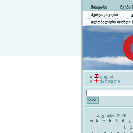
ᲛᲗᲐᲕᲐᲠᲘ
ᲩᲕᲔᲜᲡ 
ᲞᲣᲑᲚᲘᲙᲐᲪᲘᲔᲑᲘ
ᲒᲚᲝᲑᲐᲚᲣᲠᲘ ᲤᲝᲜᲓᲘ 
English
ქართული
აგვისტო 2026
ო
ს
ო
ხ
პ
შ
კ
1
2