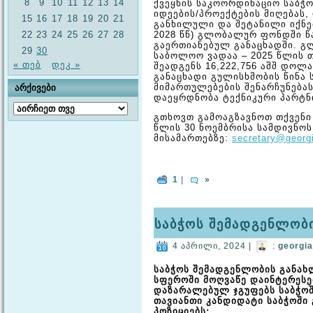
8
9
10
11
12
13
14
ქვეყნის საკოორდინაციო საბჭო
იდეების/პროექტების მიღებას
15
16
17
18
19
20
21
განხილული და შეტანილი იქნე
22
23
24
25
26
27
28
2028 წწ) გლობალურ ფონდში წ
გაერთიანებულ განაცხადში. გ
29
30
საბოლოო ვადაა – 2025 წლის 
« თებ
დეკ »
შეადგენს 16,222,756 აშშ დოლ
განაცხადი გულისხმობის წინა
მიმართულებების შენარჩუნება
ᲐᲠᲥᲘᲕᲔᲑᲘ
დაეყრდნობა ტექნიკური პარტნ
არქივები
გთხოვთ გამოაგზავნოთ თქვენი
წლის 30 ნოემბრისა სამდივნო
მისამართებზე:
secretary@georg
1
|
»
საბჭოს შემადგენლობ
4 აპრილი, 2024 |
:
georgi
საბჭოს შემადგენლობის განახ
სფეროში მოღვაწე დაინტერესე
დაზარალებულ ჯგუფებს საბჭოშ
თავიანთი კანდიდატი საბჭოში 
პოზიციებს: