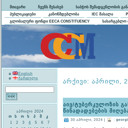
ᲛᲗᲐᲕᲐᲠᲘ
ᲩᲕᲔᲜᲡ ᲨᲔᲡᲐᲮᲔᲑ
ᲡᲐᲑᲭᲝᲡ ᲨᲔᲛᲐᲓᲒᲔᲜᲚᲝᲑᲘᲡ ᲒᲐ
ᲞᲣᲑᲚᲘᲙᲐᲪᲘᲔᲑᲘ
ᲙᲐᲜᲝᲜᲛᲓᲔᲑᲚᲝᲑᲐ
IEC ᲛᲐᲡᲐᲚᲐ
ᲒᲚᲝᲑᲐᲚᲣᲠᲘ ᲤᲝᲜᲓᲘ EECA CONSTITUENCY
ᲡᲐᲡᲐᲠᲒᲔᲑᲚᲝ 
English
ქართული
არქივი: აპრილი, 
აივ/ტუბერკულოზის გა
წინადადებების მიღებ
აპრილი 2024
ო
ს
ო
ხ
პ
შ
კ
30 აპრილი, 2024 |
:
georg
1
2
3
4
5
6
7