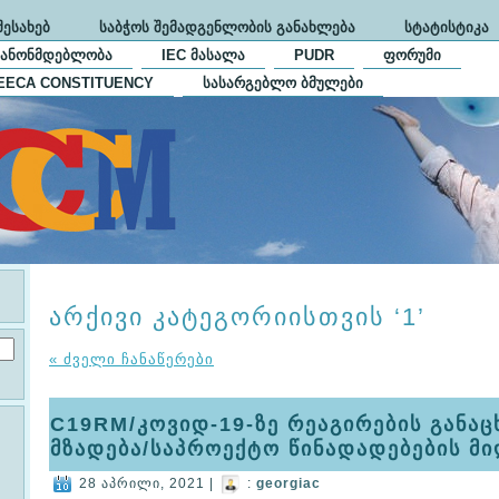
ᲨᲔᲡᲐᲮᲔᲑ
ᲡᲐᲑᲭᲝᲡ ᲨᲔᲛᲐᲓᲒᲔᲜᲚᲝᲑᲘᲡ ᲒᲐᲜᲐᲮᲚᲔᲑᲐ
ᲡᲢᲐᲢᲘᲡᲢᲘᲙᲐ
ᲙᲐᲜᲝᲜᲛᲓᲔᲑᲚᲝᲑᲐ
IEC ᲛᲐᲡᲐᲚᲐ
PUDR
ᲤᲝᲠᲣᲛᲘ
EECA CONSTITUENCY
ᲡᲐᲡᲐᲠᲒᲔᲑᲚᲝ ᲑᲛᲣᲚᲔᲑᲘ
არქივი კატეგორიისთვის ‘1’
« ძველი ჩანაწერები
C19RM/კოვიდ-19-ზე რეაგირების განაც
მზადება/საპროექტო წინადადებების მი
28 აპრილი, 2021 |
:
georgiac