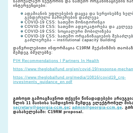
სამოქალაქო სექტორის და სათემო ორგანიზაციების ჩ
ინტერვენციები:
ადამიანის უფლებების დაცვა და სერვისებზე ხე
გენდერული ბარიერების დაძლევა
COVID-19 CSS: სათემო მონიტორინგი
COVID-19 CSS: სათემო ადვოკატირება და კვლევე
COVID-19 CSS: სოციალური მობილიზება
COVID-19 CSS: სათემო ორგანიზაციების შესაძლე
გაძლიერება – institutional capacity building
დაწვრილებითი ინფორმაცია C19RM მექანიზმის თაობა
შემდეგ ბმულებზე:
PIH Recommendations | Partners In Health
https://www.theglobalfund.org/en/covid-19/response-mechan
https://www.theglobalfund.org/media/10816/covid19_crg-
investments_guidance_en.pdf
გთხოვთ
გამოაგზავნოთ
თქვენი
წინადადებები
არაუგვი
წლის
11
მაისისა
სამდივნოს
შემდეგ
ელექტრონულ
მის
secretary@georgia-ccm.ge
;
admin@georgia-ccm.ge
.
გთ
დასახელებაში
: C19RM proposal.