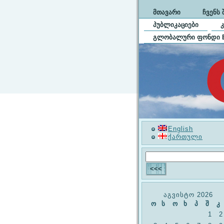
ᲛᲗᲐᲕᲐᲠᲘ
ᲩᲕᲔᲜᲡ 
ᲞᲣᲑᲚᲘᲙᲐᲪᲘᲔᲑᲘ
ᲒᲚᲝᲑᲐᲚᲣᲠᲘ ᲤᲝᲜᲓᲘ 
English
ქართული
აგვისტო 2026
ო
ს
ო
ხ
პ
შ
კ
1
2