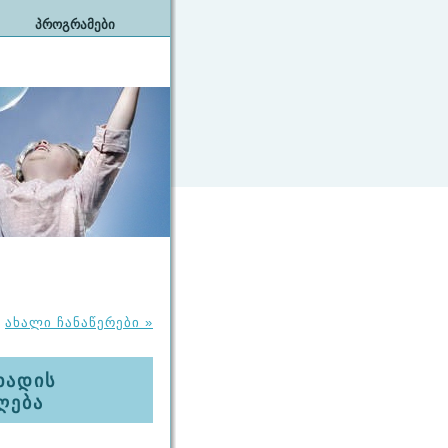
ᲞᲠᲝᲒᲠᲐᲛᲔᲑᲘ
ახალი ჩანაწერები »
ხადის
ღება