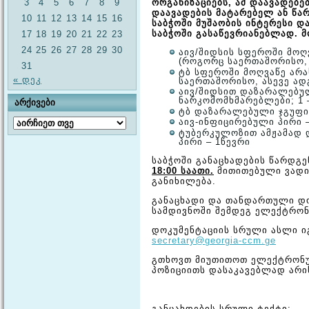
3
4
5
6
7
8
9
ორგანიზაციებს, ამ დაავადებ
დაავადების მატარებელ ან წა
10
11
12
13
14
15
16
საბჭოში მუშაობის ინტერესი 
საბჭოში გასაწევრიანებლად. მო
17
18
19
20
21
22
23
24
25
26
27
28
29
30
აივ/შიდსის სფეროში მოღ
(როგორც საერთაშორისო, 
31
ტბ სფეროში მოღვაწე არ
« დეკ
საერთაშორისო, ასევე ად
აივ/შიდსით დაზარალებული
ნარკომომხმარებლები; 1 
ᲐᲠᲥᲘᲕᲔᲑᲘ
ტბ დაზარალებული ჯგუფი 
არქივები
აივ-ინფიცირებული პირი –
ტუბერკულოზით ამჟამად 
პირი – 1წევრი
საბჭოში განაცხადების წარდგ
18:00 საათი.
მითითებული ვადი
განიხილება.
განაცხადი და თანდართული დო
სამდივნოში შემდეგ ელექტრო
დოკუმენტაციის სრული ასლი ი
secretary@georgia-ccm.ge
გთხოვთ მიუთითოთ ელექტრონუ
პოზიციითს დასაკავებლად არი
განცახდების სრული ტექტი: