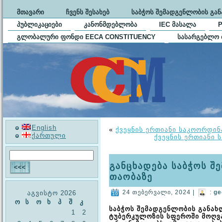
ᲛᲗᲐᲕᲐᲠᲘ
ᲩᲕᲔᲜᲡ ᲨᲔᲡᲐᲮᲔᲑ
ᲡᲐᲑᲭᲝᲡ ᲨᲔᲛᲐᲓᲒᲔᲜᲚᲝᲑᲘᲡ ᲒᲐ
ᲞᲣᲑᲚᲘᲙᲐᲪᲘᲔᲑᲘ
ᲙᲐᲜᲝᲜᲛᲓᲔᲑᲚᲝᲑᲐ
IEC ᲛᲐᲡᲐᲚᲐ
ᲒᲚᲝᲑᲐᲚᲣᲠᲘ ᲤᲝᲜᲓᲘ EECA CONSTITUENCY
ᲡᲐᲡᲐᲠᲒᲔᲑᲚᲝ 
English
«
ქვეყნის ერთიანი საკოორდინ
ქართული
ქვეყნის ერთიანი 
განცხადება საბჭოს შ
თაობაზე
24 თებერვალი, 2024 |
:
ge
აგვისტო 2026
ო
ს
ო
ხ
პ
შ
კ
საბჭოს შემადგენლობის განახლ
1
2
ტუბერკულოზის სფეროში მოღვ