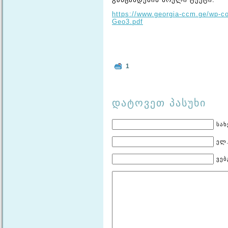
https://www.georgia-ccm.ge/wp-c
Geo3.pdf
1
დატოვეთ პასუხი
სახ
ელ.
ვებ